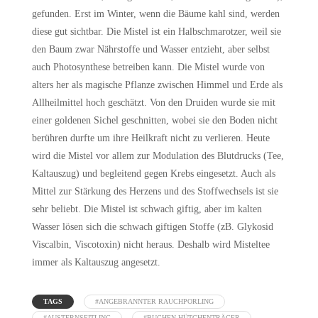
gefunden. Erst im Winter, wenn die Bäume kahl sind, werden
diese gut sichtbar. Die Mistel ist ein Halbschmarotzer, weil sie
den Baum zwar Nährstoffe und Wasser entzieht, aber selbst
auch Photosynthese betreiben kann. Die Mistel wurde von
alters her als magische Pflanze zwischen Himmel und Erde als
Allheilmittel hoch geschätzt. Von den Druiden wurde sie mit
einer goldenen Sichel geschnitten, wobei sie den Boden nicht
berühren durfte um ihre Heilkraft nicht zu verlieren. Heute
wird die Mistel vor allem zur Modulation des Blutdrucks (Tee,
Kaltauszug) und begleitend gegen Krebs eingesetzt. Auch als
Mittel zur Stärkung des Herzens und des Stoffwechsels ist sie
sehr beliebt. Die Mistel ist schwach giftig, aber im kalten
Wasser lösen sich die schwach giftigen Stoffe (zB. Glykosid
Viscalbin, Viscotoxin) nicht heraus. Deshalb wird Misteltee
immer als Kaltauszug angesetzt.
TAGS
#ANGEBRANNTER RAUCHPORLING
#AUSTERNSEITLING
#BUCHEN HÜTCHENTRÄGER