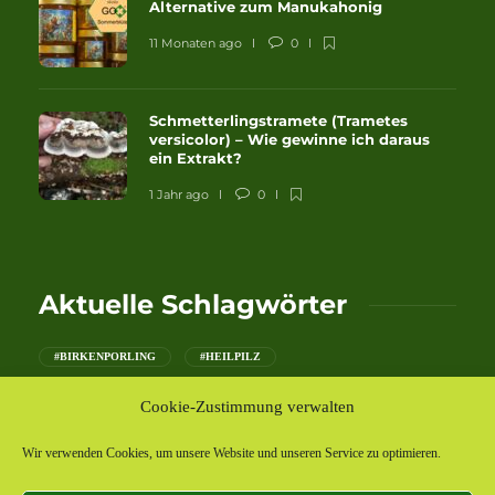
Alternative zum Manukahonig
11 Monaten ago
0
Schmetterlingstramete (Trametes
versicolor) – Wie gewinne ich daraus
ein Extrakt?
1 Jahr ago
0
Aktuelle Schlagwörter
#BIRKENPORLING
#HEILPILZ
#ROTRANDIGER BAUMSCHWAMM
#SPAGYRIK
#WALD
Cookie-Zustimmung verwalten
#WINTER
#ZUNDERSCHWAMM
Wir verwenden Cookies, um unsere Website und unseren Service zu optimieren.