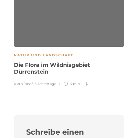
NATUR UND LANDSCHAFT
P
Die Flora im Wildnisgebiet
W
Dürrenstein
B
Klaus-Josef
,
6 Jahren ago
4 min
Kl
Schreibe einen