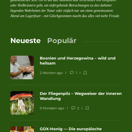
ganzheitliches Sein. Ob es um das Sammeln und Verarbeiten von Heilpilzen
oder Heilkräutern geht, um tiefergehende Betrachtungen zu den dahinter
liegenden Wahrheiten der Natur oder einfach nur um einen gemeinsamen
Abend am Lagerfeuer - mit Gleichgesinnten macht das alles viel mehr Freude.
Neueste
Populär
Bosnien und Herzegowina – wild und
heilsam
2 Wochen ago
1
Der Fliegenpilz – Wegweiser der inneren
Wandlung
9 Monaten ago
2
GOX-Honig — Die europäische