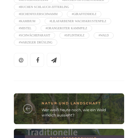
#BUCHEN SCHLAUCH ZITTERLING
#EICHENFEUERSCHWAMM
#GIRAFFENHOLZ
#KAMBIUM
#LILAFARBENER WACHSKRUSTENPILZ
#MISTEL
#ORANGEROTER KAMMPILZ
#SCHWÄCHEPARASIT
#SPLINTHOLZ
#WALD
#WARZIGER DRÜSLING
NATUR UND LANDSCHAFT
Wer weiß heute noch, wie ein Wald
wirklich aussieht?